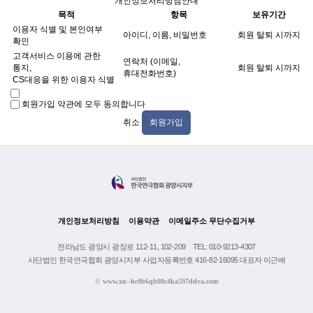
개인정보처리방침안내
목적
항목
보유기간
이용자 식별 및 본인여부
아이디, 이름, 비밀번호
회원 탈퇴 시까지
확인
고객서비스 이용에 관한
연락처 (이메일,
통지,
회원 탈퇴 시까지
휴대전화번호)
CS대응을 위한 이용자 식별
회원가입 약관에 모두 동의합니다
취소
회원가입
개인정보처리방침
이용약관
이메일주소 무단수집거부
전라남도 광양시 광장로 112-11, 102-209
TEL: 010-9213-4307
사단법인 한국연극협회 광양시지부 사업자등록번호 416-82-16095 대표자 이근배
©
www.xn--hc0b6qh08c4ka597ddva.com